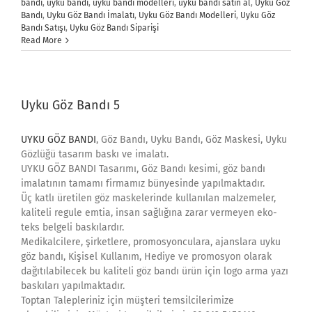
bandı
,
uyku bandı
,
uyku bandı modelleri
,
uyku bandı satın al
,
Uyku Göz
Bandı
,
Uyku Göz Bandı İmalatı
,
Uyku Göz Bandı Modelleri
,
Uyku Göz
Bandı Satışı
,
Uyku Göz Bandı Siparişi
Read More
Uyku Göz Bandı 5
UYKU GÖZ BANDI
, Göz Bandı, Uyku Bandı, Göz Maskesi, Uyku
Gözlüğü tasarım baskı ve imalatı.
UYKU GÖZ BANDI Tasarımı, Göz Bandı kesimi, göz bandı
imalatının tamamı firmamız bünyesinde yapılmaktadır.
Üç katlı üretilen göz maskelerinde kullanılan malzemeler,
kaliteli regule emtia, insan sağlığına zarar vermeyen eko-
teks belgeli baskılardır.
Medikalcilere, şirketlere, promosyonculara, ajanslara uyku
göz bandı, Kişisel Kullanım, Hediye ve promosyon olarak
dağıtılabilecek bu kaliteli göz bandı ürün için logo arma yazı
baskıları yapılmaktadır.
Toptan Talepleriniz için müşteri temsilcilerimize