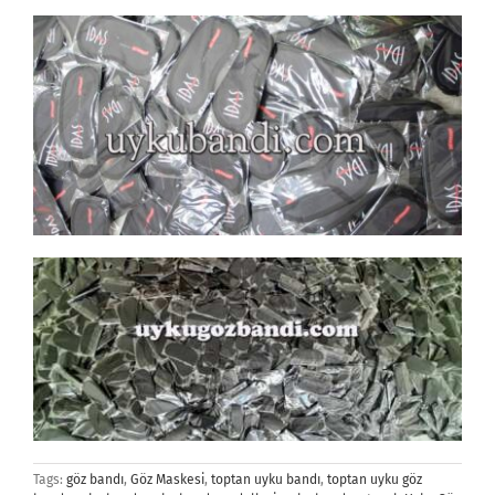
Tags:
göz bandı
,
Göz Maskesi
,
toptan uyku bandı
,
toptan uyku göz