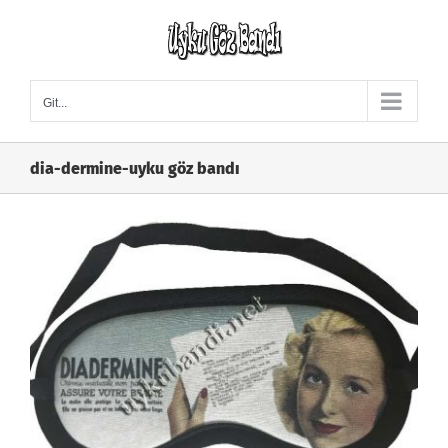
Skip
to
content
Git...
dia-dermine-uyku göz bandı