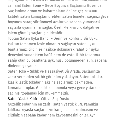
seçtiğimiz saten uyku ve bakım ürünleri ile tanışmanın tam
zamanı! Saten Bone – Gece Boyunca Saçlarınız Güvende.
Saç kırılmalarının ve kabarmaların önüne geçin! %100
kaliteli saten kumaştan üretilen saten boneler, saçınızı gece
boyunca sarar, sürtünmeyi azaltır ve sabaha yumuşacık
saçlarla uyanmanızı sağlar. Özellikle kıvırcık, dalgalı ve
işlem görmüş saçlar için idealdir.
Toptan Saten Uyku Bandı – Derin ve Konforlu Bir Uyku.
Işıktan tamamen izole olmanızı sağlayan saten uyku
bantlarımız, cildinize nazikçe dokunarak rahat bir uyku
deneyimi sunar. Hem hafif, hem de estetik bir tasarıma
sahip olan bu bantlarla uykunuzu bölünmeden alın, sabaha
dinlenmiş uyanın.
Saten Toka – Şıklık ve Hassasiyet Bir Arada. Saçlarınıza
zarar vermeden şık bir görünüm yakalayın. Saten tokalar,
klasik lastik tokaların aksine saçlarınızı çekmeden,
kırmadan toplar. Günlük kullanımda veya gece yatarken
saçınızı toplamak için mükemmeldir.
Saten Yastık Kılıfı
– Cilt ve Saç Dostu
Güzellik sırlarının en zarifi: saten yastık kılıfı. Pamuklu
kılıflara kıyasla saçlarınızın karışmasını, kırılmasını ve
cildinizin sabaha kadar nem kaybetmesini önler. Aynı