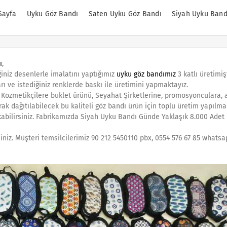
Sayfa
Uyku Göz Bandı
Saten Uyku Göz Bandı
Siyah Uyku Band
ı
,
ğiniz desenlerle imalatını yaptığımız
uyku göz bandımız
3 katlı üretimişt
rı ve istediğiniz renklerde baskı ile üretimini yapmaktayız.
, Kozmetikçilere buklet ürünü, Seyahat Şirketlerine, promosyonculara, 
k dağıtılabilecek bu kaliteli göz bandı ürün için toplu üretim yapılmak
kabilirsiniz. Fabrikamızda Siyah Uyku Bandı Günde Yaklaşık 8.000 Adet
siniz. Müşteri temsilcilerimiz 90 212 5450110 pbx, 0554 576 67 85 whats