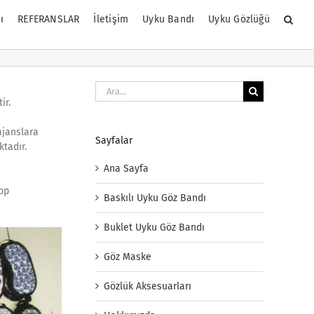
ı
REFERANSLAR
İletişim
Uyku Bandı
Uyku Gözlüğü
Ara:
ir.
ajanslara
Sayfalar
tadır.
Ana Sayfa
app
Baskılı Uyku Göz Bandı
Buklet Uyku Göz Bandı
Göz Maske
Gözlük Aksesuarları