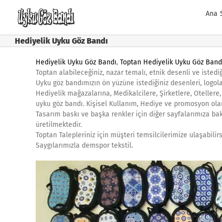
Skip
Ana 
to
content
Hediyelik Uyku Göz Bandı
Hediyelik Uyku Göz Bandı
,
Toptan Hediyelik Uyku Göz Band
Toptan alabileceğiniz, nazar temalı, etnik desenli ve istedi
Uyku göz bandımızın ön yüzüne istediğiniz desenleri, logola
Hediyelik mağazalarına, Medikalcilere, Şirketlere, Otellere
uyku göz bandı. Kişisel Kullanım, Hediye ve promosyon olara
Tasarım baskı ve başka renkler için diğer sayfalarımıza ba
üretilmektedir.
Toptan Talepleriniz için müşteri temsilcilerimize ulaşabilir
Saygılarımızla demspor tekstil.