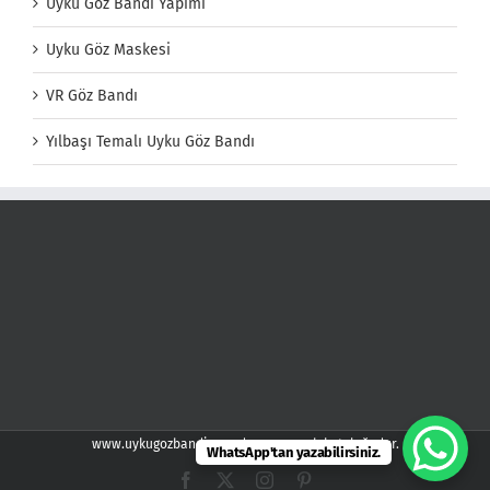
Uyku Göz Bandı Yapımı
Uyku Göz Maskesi
VR Göz Bandı
Yılbaşı Temalı Uyku Göz Bandı
www.uykugozbandi.com demspor web kataloğudur.
WhatsApp'tan yazabilirsiniz.
Facebook
X
Instagram
Pinterest