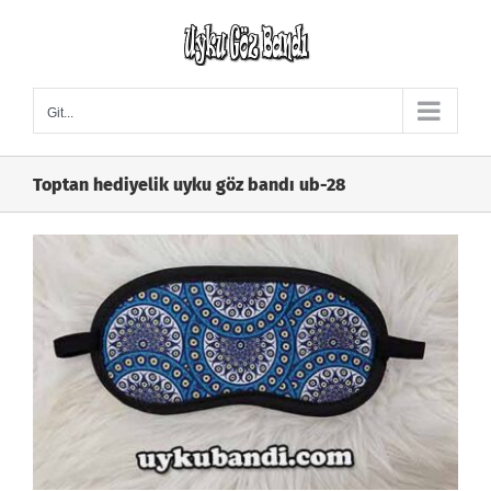
Skip
to
content
Git...
Toptan hediyelik uyku göz bandı ub-28