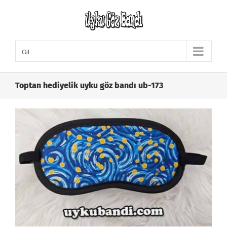
Skip
to
content
Git...
Toptan hediyelik uyku göz bandı ub-173