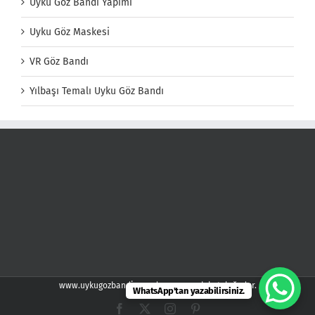
Uyku Göz Bandı Yapımı
Uyku Göz Maskesi
VR Göz Bandı
Yılbaşı Temalı Uyku Göz Bandı
www.uykugozbandi.com demspor web kataloğudur.
WhatsApp'tan yazabilirsiniz.
Facebook
X
Instagram
Pinterest