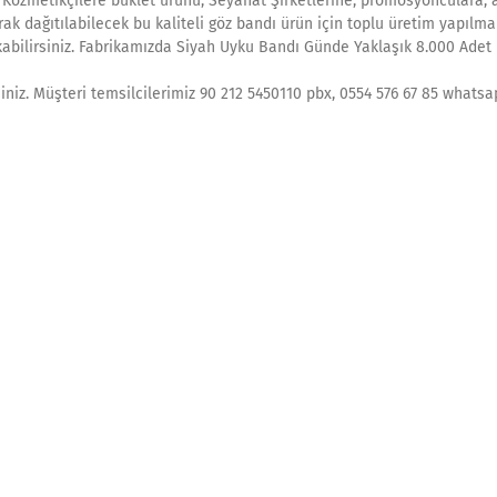
, Kozmetikçilere buklet ürünü, Seyahat Şirketlerine, promosyonculara, 
k dağıtılabilecek bu kaliteli göz bandı ürün için toplu üretim yapılmak
kabilirsiniz. Fabrikamızda Siyah Uyku Bandı Günde Yaklaşık 8.000 Adet
siniz. Müşteri temsilcilerimiz 90 212 5450110 pbx, 0554 576 67 85 whats