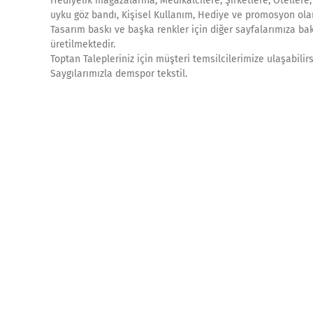
Hediyelik mağazalarına, Medikalcilere, Şirketlere, Otellere
uyku göz bandı, Kişisel Kullanım, Hediye ve promosyon olara
Tasarım baskı ve başka renkler için diğer sayfalarımıza ba
üretilmektedir.
Toptan Talepleriniz için müşteri temsilcilerimize ulaşabilir
Saygılarımızla demspor tekstil.