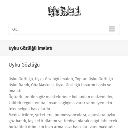
Skip
to
content
Git...
Uyku Gözlüğü imalatı
Uyku Gözlüğü
Uyku Gözlüğü, Uyku Gözlüğü İmalatı, Toptan Uyku Gözlüğü
Uyku Bandı, Göz Maskesi, Uyku Gözlüğü tasarım baskı ve
imalatı.
Üç katlı üretilen göz maskelerinde kullanılan malzemeler,
kaliteli regule emtia, insan sağlığına zarar vermeyen eko-
teks belgeli baskılardır.
Medikalcilere, şirketlere, promosyonculara, ajanslara uyku
göz bandı, Kişisel Kullanım ve Hediye olarak dağıtılabilecek
bu kaliteli ürün için logo arma yazı baskıları yapılmaktadır.