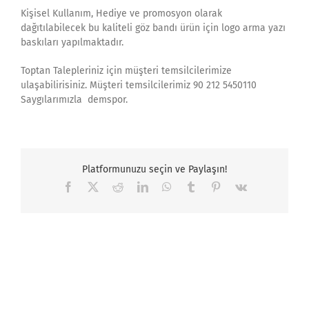
Kişisel Kullanım, Hediye ve promosyon olarak
dağıtılabilecek bu kaliteli göz bandı ürün için logo arma yazı
baskıları yapılmaktadır.
Toptan Talepleriniz için müşteri temsilcilerimize
ulaşabilirisiniz. Müşteri temsilcilerimiz 90 212 5450110
Saygılarımızla demspor.
Platformunuzu seçin ve Paylaşın!
Facebook
X
Reddit
LinkedIn
WhatsApp
Tumblr
Pinterest
Vk