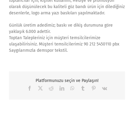
toptancılar için; Kişisel Kullanım, Hediye ve promosyon
olarak düşünülecek bu kaliteli göz bandı ürün için dilediğiniz
desenlerle, logo arma yazı baskıları yapılmaktadır.
Günlük üretim adedimiz; baskı ve dikiş durumuna göre
yaklaşık 6.000 adettir.
Toptan Talepleriniz için müşteri temsilcilerimize
ulaşabilirisiniz. Müşteri temsilcilerimiz 90 212 5450110 pbx
Saygılarımızla demspor tekstil.
Platformunuzu seçin ve Paylaşın!
Facebook
X
Reddit
LinkedIn
WhatsApp
Tumblr
Pinterest
Vk