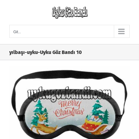
Skip
to
content
Git...
yılbaşı-uyku-Uyku Göz Bandı 10