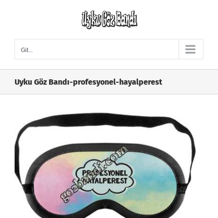
Skip
to
content
Git...
Uyku Göz Bandı-profesyonel-hayalperest