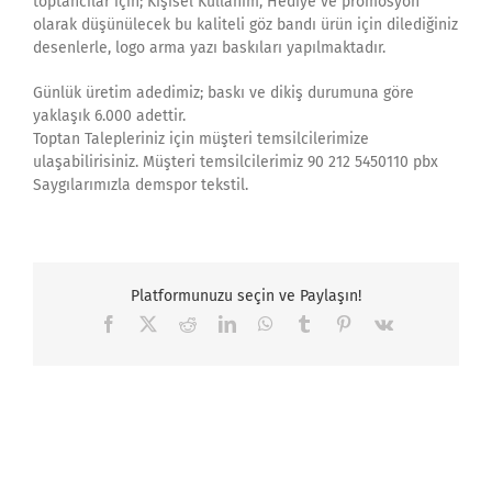
toptancılar için; Kişisel Kullanım, Hediye ve promosyon
olarak düşünülecek bu kaliteli göz bandı ürün için dilediğiniz
desenlerle, logo arma yazı baskıları yapılmaktadır.
Günlük üretim adedimiz; baskı ve dikiş durumuna göre
yaklaşık 6.000 adettir.
Toptan Talepleriniz için müşteri temsilcilerimize
ulaşabilirisiniz. Müşteri temsilcilerimiz 90 212 5450110 pbx
Saygılarımızla demspor tekstil.
Platformunuzu seçin ve Paylaşın!
Facebook
X
Reddit
LinkedIn
WhatsApp
Tumblr
Pinterest
Vk