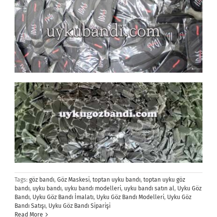
Tags:
göz bandı
,
Göz Maskesi
,
toptan uyku bandı
,
toptan uyku göz
bandı
,
uyku bandı
,
uyku bandı modelleri
,
uyku bandı satın al
,
Uyku Göz
Bandı
,
Uyku Göz Bandı İmalatı
,
Uyku Göz Bandı Modelleri
,
Uyku Göz
Bandı Satışı
,
Uyku Göz Bandı Siparişi
Read More