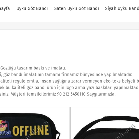
Sayfa
Uyku Göz Bandı
Saten Uyku Göz Bandı
Siyah Uyku Band
Gözlüğü tasarım baskı ve imalatı.
i, göz bandı imalatının tamamı firmamız bünyesinde yapılmaktadır.
aliteli regule emtia, insan sağlığına zarar vermeyen eko-teks belgeli ba
k bu kaliteli göz bandı ürün için logo arma yazı baskıları yapılmaktadı
siniz. Müşteri temsilcilerimiz 90 212 5450110 Saygılarımızla.