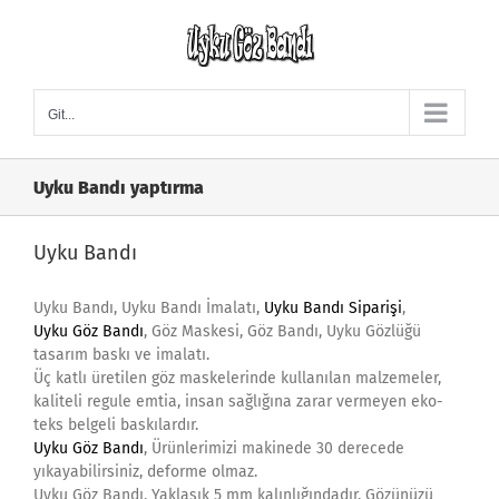
Skip
to
content
Git...
Uyku Bandı yaptırma
Uyku Bandı
Uyku Bandı, Uyku Bandı İmalatı,
Uyku Bandı Siparişi
,
Uyku Göz Bandı
, Göz Maskesi, Göz Bandı, Uyku Gözlüğü
tasarım baskı ve imalatı.
Üç katlı üretilen göz maskelerinde kullanılan malzemeler,
kaliteli regule emtia, insan sağlığına zarar vermeyen eko-
teks belgeli baskılardır.
Uyku Göz Bandı
, Ürünlerimizi makinede 30 derecede
yıkayabilirsiniz, deforme olmaz.
Uyku Göz Bandı, Yaklaşık 5 mm kalınlığındadır. Gözünüzü