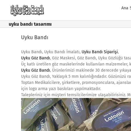
Skip
Ana 
to
content
uyku bandı tasarımı
Uyku Bandı
Uyku Bandı, Uyku Bandı İmalatı,
Uyku Bandı Siparişi
,
Uyku Göz Bandı
, Göz Maskesi, Göz Bandı, Uyku Gözlüğü tasa
Üç katlı üretilen göz maskelerinde kullanılan malzemeler, k
Uyku Göz Bandı
, Ürünlerimizi makinede 30 derecede yıkaya
Uyku Göz Bandı, Yaklaşık 5 mm kalınlığındadır. Gözünüzü ra
Toptan Medikalcilere, şirketlere, promosyonculara, ajanslar
için logo arma yazı baskıları yapılmaktadır.
Talepleriniz için müşteri temsilcilerimize ulaşabilirisiniz.