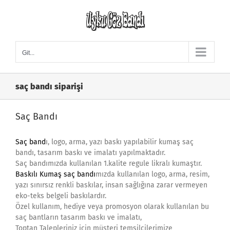
Skip
to
content
Git...
saç bandı siparişi
Saç Bandı
Saç band
ı, logo, arma, yazı baskı yapılabilir kumaş saç
bandı, tasarım baskı ve imalatı yapılmaktadır.
Saç bandımızda kullanılan 1.kalite regule likralı kumaştır.
Baskılı Kumaş saç bandı
mızda kullanılan logo, arma, resim,
yazı sınırsız renkli baskılar, insan sağlığına zarar vermeyen
eko-teks belgeli baskılardır.
Özel kullanım, hediye veya promosyon olarak kullanılan bu
saç bantların tasarım baskı ve imalatı,
Toptan Talepleriniz için müşteri temsilcilerimize