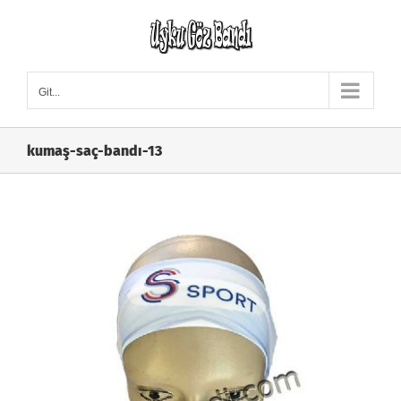
Skip
to
content
Git...
kumaş-saç-bandı-13