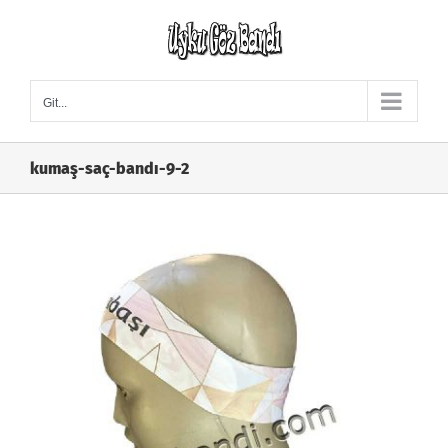
Skip
to
content
Git...
kumaş-saç-bandı-9-2