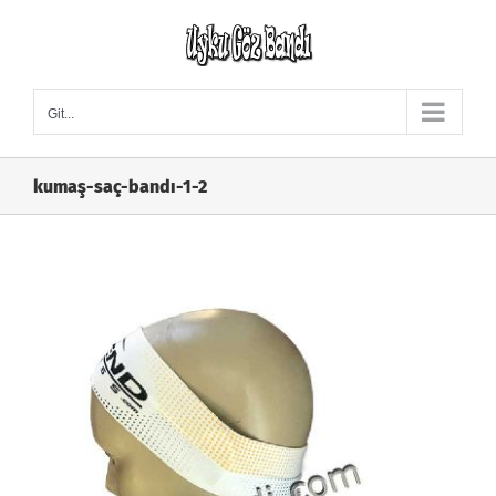
Skip
to
content
Git...
kumaş-saç-bandı-1-2