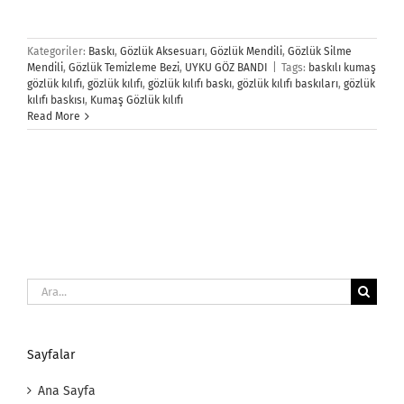
Kategoriler:
Baskı
,
Gözlük Aksesuarı
,
Gözlük Mendili
,
Gözlük Silme
Mendili
,
Gözlük Temizleme Bezi
,
UYKU GÖZ BANDI
|
Tags:
baskılı kumaş
gözlük kılıfı
,
gözlük kılıfı
,
gözlük kılıfı baskı
,
gözlük kılıfı baskıları
,
gözlük
kılıfı baskısı
,
Kumaş Gözlük kılıfı
Read More
Ara:
Sayfalar
Ana Sayfa