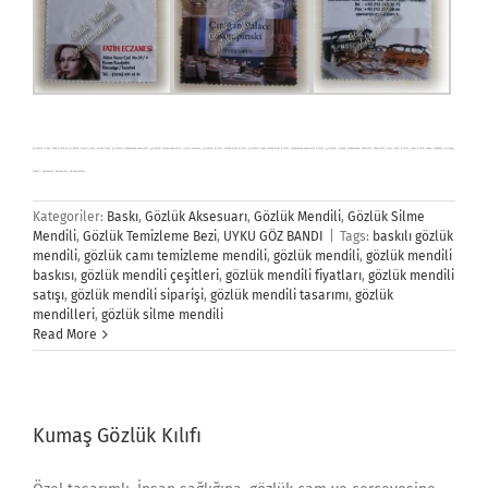
gözlük bezi, mikrofiber gözlük bezi kılıfı, silme bezi, gözlük temizleme mendili, gözlük silme mendili, optic cleaner, gözlük kılıfı, silme bezi kılıfı, gözlük camı silme bezi kılıfı, temizleme mendili kılıfı, gözlük, silme, temizleme, mendil, mendili, bez, bezi, kılıfı, cam, kılıf, camı, camları, kumaş,
baskı, aksesuar, aksesuarı, aksesuarları
Kategoriler:
Baskı
,
Gözlük Aksesuarı
,
Gözlük Mendili
,
Gözlük Silme
Mendili
,
Gözlük Temizleme Bezi
,
UYKU GÖZ BANDI
|
Tags:
baskılı gözlük
mendili
,
gözlük camı temizleme mendili
,
gözlük mendili
,
gözlük mendili
baskısı
,
gözlük mendili çeşitleri
,
gözlük mendili fiyatları
,
gözlük mendili
satışı
,
gözlük mendili siparişi
,
gözlük mendili tasarımı
,
gözlük
mendilleri
,
gözlük silme mendili
Read More
Kumaş Gözlük Kılıfı