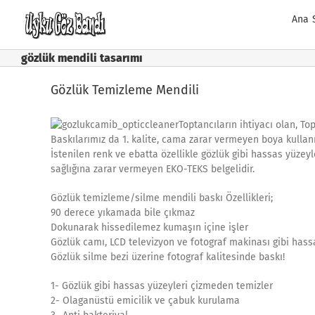
Skip
Ana 
to
content
gözlük mendili tasarımı
Gözlük Temizleme Mendili
Toptancıların ihtiyacı olan, T
Baskılarımız da 1. kalite, cama zarar vermeyen boya kullan
İstenilen renk ve ebatta özellikle gözlük gibi hassas yüzey
sağlığına zarar vermeyen EKO-TEKS belgelidir.
Gözlük temizleme/silme mendili baskı Özellikleri;
90 derece yıkamada bile çıkmaz
Dokunarak hissedilemez kumaşın içine işler
Gözlük camı, LCD televizyon ve fotograf makinası gibi hass
Gözlük silme bezi üzerine fotograf kalitesinde baskı!
1- Gözlük gibi hassas yüzeyleri çizmeden temizler
2- Olaganüstü emicilik ve çabuk kurulama