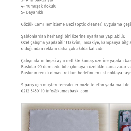
3- Anti bakteriyal
4- Yumuşak dokulu
5- Dayanıklı
Gözlük Camı Temizleme Bezi (optic cleaner) Uygulama çeşit
Şablonlardan herhangi biri üzerine uyarlama yapılabilir.
Özel çalışma yapılabilir (Takvim, imsakiye, kampanya bilgisi,
olduğundan reklam daha çok akılda kalıcıdır
Çalışmaların hepsi aynı netlikte kumaş üzerine yapılan bas
Baskılar 90 derecede bile çıkmayan özellikle cama zarar ve
Baskının renkli olması reklam hedefini en üst noktaya taşıy
Sipariş için müşteri temsilcilerimizle telefon yada mail ile 
0212 5450110 info@kumasbaski.com