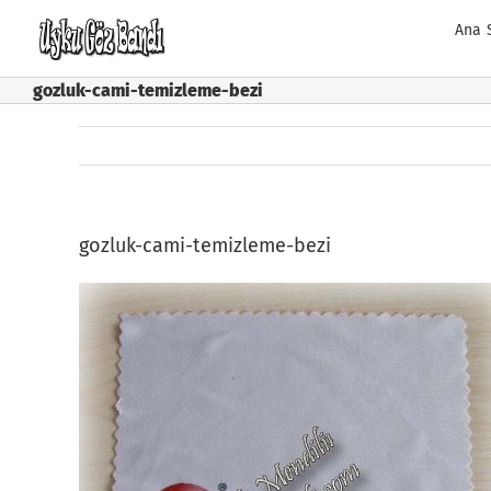
Skip
Ana 
to
content
gozluk-cami-temizleme-bezi
gozluk-cami-temizleme-bezi