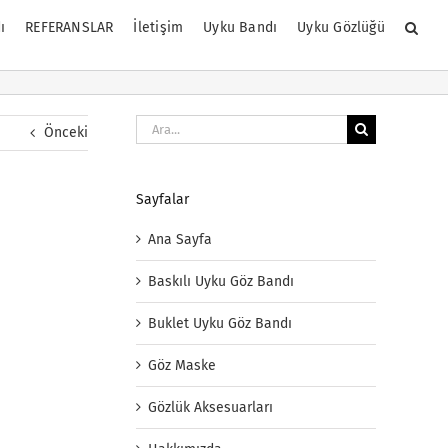
ı
REFERANSLAR
İletişim
Uyku Bandı
Uyku Gözlüğü
Ara:
Önceki
Sayfalar
Ana Sayfa
Baskılı Uyku Göz Bandı
Buklet Uyku Göz Bandı
Göz Maske
Gözlük Aksesuarları