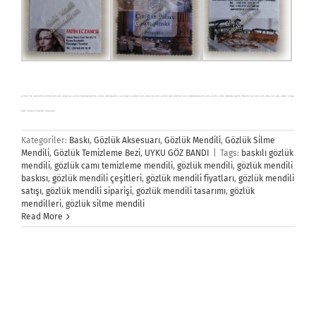
gözlük bezi, mikrofiber gözlük bezi kılıfı, silme bezi, gözlük temizleme mendili, gözlük silme mendili, optic cleaner, gözlük kılıfı, silme bezi kılıfı, gözlük camı silme bezi kılıfı, temizleme mendili kılıfı, gözlük, silme, temizleme, mendil, mendili, bez, bezi, kılıfı, cam, kılıf, camı, camları, kumaş,
baskı, aksesuar, aksesuarı, aksesuarları
Kategoriler:
Baskı
,
Gözlük Aksesuarı
,
Gözlük Mendili
,
Gözlük Silme
Mendili
,
Gözlük Temizleme Bezi
,
UYKU GÖZ BANDI
|
Tags:
baskılı gözlük
mendili
,
gözlük camı temizleme mendili
,
gözlük mendili
,
gözlük mendili
baskısı
,
gözlük mendili çeşitleri
,
gözlük mendili fiyatları
,
gözlük mendili
satışı
,
gözlük mendili siparişi
,
gözlük mendili tasarımı
,
gözlük
mendilleri
,
gözlük silme mendili
Read More