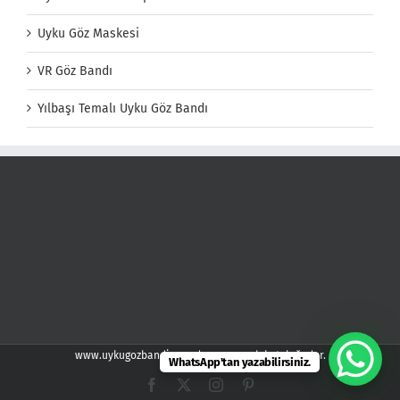
Uyku Göz Maskesi
VR Göz Bandı
Yılbaşı Temalı Uyku Göz Bandı
www.uykugozbandi.com demspor web kataloğudur.
WhatsApp'tan yazabilirsiniz.
Facebook
X
Instagram
Pinterest