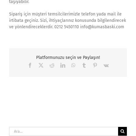
taşıyabilir.
Sipariş için müşteri temsilcilerimizle telefon yada mail ile
irtibata geçiniz. Sizi, ihtiyaçlarınız konusunda bilgilendirecek
ve yönlendireceklerdir. 0212 5450110 info@kumasbaski.com
Platformunuzu seçin ve Paylaşın!
Facebook
X
Reddit
LinkedIn
WhatsApp
Tumblr
Pinterest
Vk
Ara: