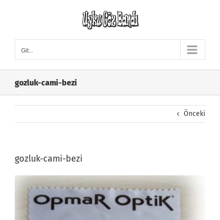
Skip
to
content
Git...
gozluk-cami-bezi
Önceki
gozluk-cami-bezi