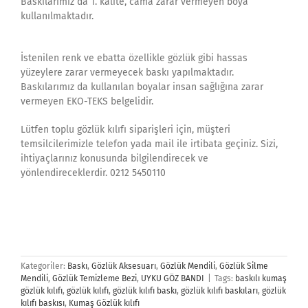
Baskılarımız da 1. kalite, cama zarar vermeyen boya
kullanılmaktadır.
İstenilen renk ve ebatta özellikle gözlük gibi hassas
yüzeylere zarar vermeyecek baskı yapılmaktadır.
Baskılarımız da kullanılan boyalar insan sağlığına zarar
vermeyen EKO-TEKS belgelidir.
Lütfen toplu gözlük kılıfı siparişleri için, müşteri
temsilcilerimizle telefon yada mail ile irtibata geçiniz. Sizi,
ihtiyaçlarınız konusunda bilgilendirecek ve
yönlendireceklerdir. 0212 5450110
Kategoriler:
Baskı
,
Gözlük Aksesuarı
,
Gözlük Mendili
,
Gözlük Silme
Mendili
,
Gözlük Temizleme Bezi
,
UYKU GÖZ BANDI
|
Tags:
baskılı kumaş
gözlük kılıfı
,
gözlük kılıfı
,
gözlük kılıfı baskı
,
gözlük kılıfı baskıları
,
gözlük
kılıfı baskısı
,
Kumaş Gözlük kılıfı