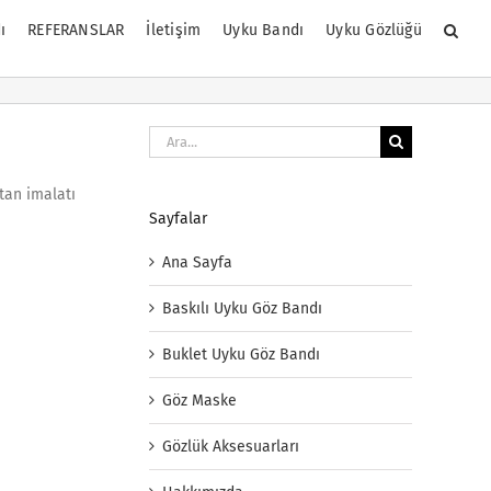
ı
REFERANSLAR
İletişim
Uyku Bandı
Uyku Gözlüğü
Ara:
ptan imalatı
Sayfalar
Ana Sayfa
Baskılı Uyku Göz Bandı
Buklet Uyku Göz Bandı
Göz Maske
Gözlük Aksesuarları