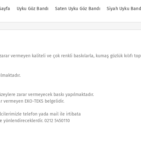
Sayfa
Uyku Göz Bandı
Saten Uyku Göz Bandı
Siyah Uyku Band
arar vermeyen kaliteli ve çok renkli baskılarla, kumaş gözlük kılıfı to
ılmaktadır.
yüzeylere zarar vermeyecek baskı yapılmaktadır.
ar vermeyen EKO-TEKS belgelidir.
ilcilerimizle telefon yada mail ile irtibata
ve yönlendireceklerdir. 0212 5450110