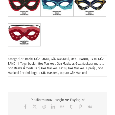
Kategoriler:
Baskı
,
GÖZ BANDI
,
GÖZ MASKESİ
,
UYKU BANDI
,
UYKU GÖZ
BANDI
|
Tags:
baskılı Göz Maskesi
,
Göz Maskesi
,
Göz Maskesi imalatı
,
Göz Maskesi modelleri
,
Göz Maskesi satışı
,
Göz Maskesi siparişi
,
Göz
Maskesi üretimi
,
logolu Göz Maskesi
,
toptan Göz Maskesi
Platformunuzu seçin ve Paylaşın!
Facebook
X
Reddit
LinkedIn
WhatsApp
Tumblr
Pinterest
Vk