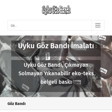
Skip
to
content
Git...
Uyku Göz Bandı İmalatı
Uyku Göz Bandı, Çıkmayan
Solmayan Yıkanabilir eko-teks
belgeli baskı
Göz Bandı