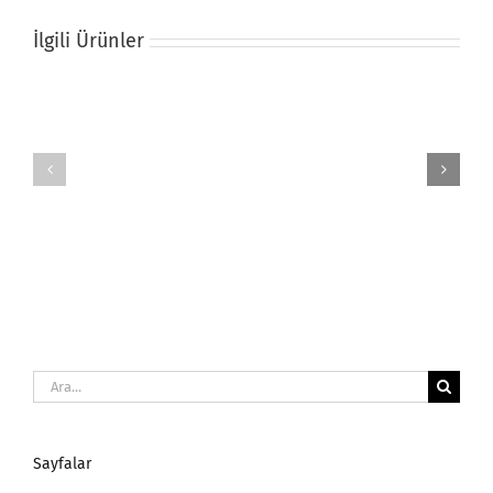
İlgili Ürünler
Siyah
Uyku
Uyku
Maskesi
Bandı
Ara:
Sayfalar