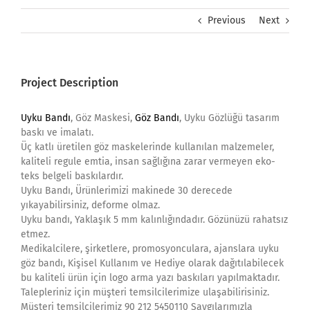
Previous
Next
Project Description
Uyku Band
ı
, Göz Maskesi,
Göz Bandı
, Uyku Gözlüğü tasarım
baskı ve imalatı.
Üç katlı üretilen göz maskelerinde kullanılan malzemeler,
kaliteli regule emtia, insan sağlığına zarar vermeyen eko-
teks belgeli baskılardır.
Uyku Bandı, Ürünlerimizi makinede 30 derecede
yıkayabilirsiniz, deforme olmaz.
Uyku bandı, Yaklaşık 5 mm kalınlığındadır. Gözünüzü rahatsız
etmez.
Medikalcilere, şirketlere, promosyonculara, ajanslara uyku
göz bandı, Kişisel Kullanım ve Hediye olarak dağıtılabilecek
bu kaliteli ürün için logo arma yazı baskıları yapılmaktadır.
Talepleriniz için müşteri temsilcilerimize ulaşabilirisiniz.
Müşteri temsilcilerimiz 90 212 5450110 Saygılarımızla