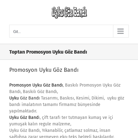
Skip
to
content
Git...
Toptan Promosyon Uyku Göz Bandı
Promosyon Uyku Göz Bandı
Promosyon Uyku Göz Bandı
, Baskılı Promosyon Uyku Göz
Bandı, Baskılı Göz Bandı,
Uyku
Göz Bandı
Tasarımı, Baskısı, Kesimi, Dikimi, uyku göz
bandı imalatının tamamı firmamız bünyesinde
yapılmaktadır.
Uyku Göz Band
ı, çift tarafı ter tutmayan kumaş ve içi
yumuşak kalın regule malzeme,
Uyku Göz Bandı, Yıkanabilir, çatlamaz solmaz, insan
sağlığına zarar vermeyen eko-teks belgeli baskılardır.