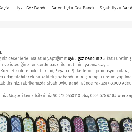
Sayfa
Uyku Göz Bandı
Saten Uyku Göz Bandı
Siyah Uyku Band
ı
,
ğiniz desenlerle imalatını yaptığımız
uyku göz bandımız
3 katlı üretimişt
rı ve istediğiniz renklerde baskı ile üretimini yapmaktayız.
, Kozmetikçilere buklet ürünü, Seyahat Şirketlerine, promosyonculara, 
k dağıtılabilecek bu kaliteli göz bandı ürün için toplu üretim yapılmak
kabilirsiniz. Fabrikamızda Siyah Uyku Bandı Günde Yaklaşık 8.000 Adet
siniz. Müşteri temsilcilerimiz 90 212 5450110 pbx, 0554 576 67 85 whats