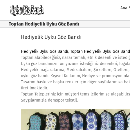
Skip
Ana 
to
content
Toptan Hediyelik Uyku Göz Bandı
Hediyelik Uyku Göz Bandı
Hediyelik Uyku Göz Bandı
,
Toptan Hediyelik Uyku Göz Band
Toptan alabileceğiniz, nazar temalı, etnik desenli ve istedi
Uyku göz bandımızın ön yüzüne istediğiniz desenleri, logola
Hediyelik mağazalarına, Medikalcilere, Şirketlere, Otellere
uyku göz bandı. Kişisel Kullanım, Hediye ve promosyon olara
Tasarım baskı ve başka renkler için diğer sayfalarımıza ba
üretilmektedir.
Toptan Talepleriniz için müşteri temsilcilerimize ulaşabilir
Saygılarımızla demspor tekstil.