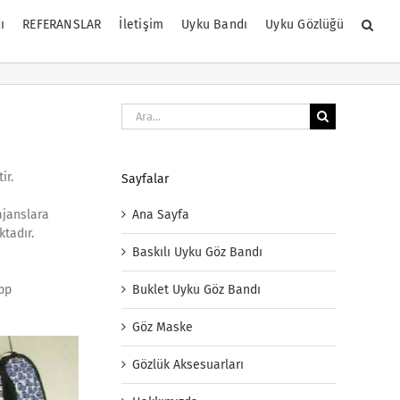
ı
REFERANSLAR
İletişim
Uyku Bandı
Uyku Gözlüğü
Ara:
ir.
Sayfalar
Ana Sayfa
ajanslara
tadır.
Baskılı Uyku Göz Bandı
Buklet Uyku Göz Bandı
app
Göz Maske
Gözlük Aksesuarları