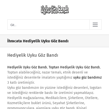
Skip
to
content
Git...
İhracata Hediyelik Uyku Göz Bandı
Hediyelik Uyku Göz Bandı
Hediyelik Uyku Göz Bandı
,
Toptan Hediyelik Uyku Göz Bandı
,
Toptan alabileceğiniz, nazar temalı, etnik desenli ve
istediğiniz desenlerle imalatını yaptığımız
uyku göz bandımız
3 katlı üretimiştir.
Uyku göz bandımızın ön yüzüne istediğiniz desenleri, logoları
ve istediğiniz renklerde baskı ile üretimini yapmaktayız.
Hediyelik mağazalarına, Medikalcilere, Şirketlere, Otellere,
Kozmetikçilere buklet ürünü, Seyahat Şirketlerine,
promosyonculara, ajanslara uyku göz bandı. Kişisel