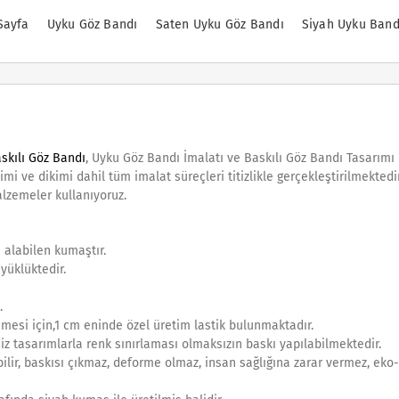
Sayfa
Uyku Göz Bandı
Saten Uyku Göz Bandı
Siyah Uyku Band
askılı Göz Bandı
, Uyku Göz Bandı İmalatı ve Baskılı Göz Bandı Tasarımı
mi ve dikimi dahil tüm imalat süreçleri titizlikle gerçekleştirilmektedi
alzemeler kullanıyoruz.
 alabilen kumaştır.
yüklüktedir.
.
esi için,1 cm eninde özel üretim lastik bulunmaktadır.
niz tasarımlarla renk sınırlaması olmaksızın baskı yapılabilmektedir.
ilir, baskısı çıkmaz, deforme olmaz, insan sağlığına zarar vermez, eko