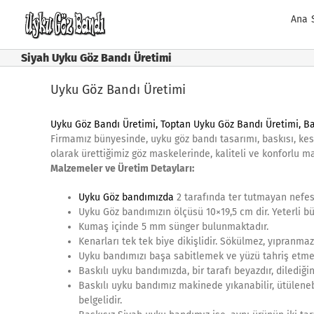
Skip
Ana 
to
content
Siyah Uyku Göz Bandı Üretimi
Uyku Göz Bandı Üretimi
Uyku Göz Bandı Üretimi
,
Toptan Uyku Göz Bandı Üretimi
, B
Firmamız bünyesinde, uyku göz bandı tasarımı, baskısı, kesi
olarak ürettiğimiz göz maskelerinde, kaliteli ve konforlu m
Malzemeler ve Üretim Detayları:
Uyku Göz bandımızda
2 tarafında ter tutmayan nefes
Uyku Göz bandımızın ölçüsü 10×19,5 cm dir. Yeterli bü
Kumaş içinde 5 mm sünger bulunmaktadır.
Kenarları tek tek biye dikişlidir. Sökülmez, yıpranmaz
Uyku bandımızı başa sabitlemek ve yüzü tahriş etmem
Baskılı uyku bandımızda, bir tarafı beyazdır, dilediği
Baskılı uyku bandımız makinede yıkanabilir, ütüleneb
belgelidir.