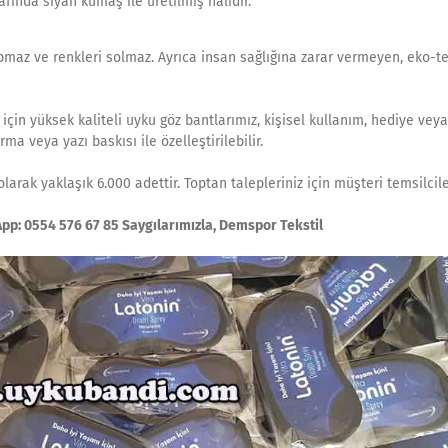
afında siyah kumaş ile üretilmiş halidir.
pmaz ve renkleri solmaz. Ayrıca insan sağlığına zarar vermeyen, eko-te
ar için yüksek kaliteli uyku göz bantlarımız, kişisel kullanım, hediye v
ma veya yazı baskısı ile özelleştirilebilir.
arak yaklaşık 6.000 adettir. Toptan talepleriniz için müşteri temsilcil
sApp: 0554 576 67 85 Saygılarımızla, Demspor Tekstil