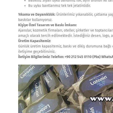
Baskısız Siyah uyku bandımız ise, aynı ürünün iki tar
Bu uyku bantlarımız tek tek jelatinlidir.
Yıkama ve Dayanıklılık:
Ürünlerimiz yıkanabilir, çatlama ya
baskılar kullanıyoruz.
Kişiye Özel Tasarım ve Baskı İmkanı:
Ajanslar, kozmetik firmaları, oteller, şirketler ve toptancıl
amaçlı olarak tercih edilmektedir. İstediğiniz desen, logo, ar
Üretim Kapasitemiz:
Günlük üretim kapasitemiz, baskı ve dikiş durumuna bağlı ol
iletişime geçebilirsiniz.
İletişim Bilgilerimiz: Telefon: +90 212 545 0110 (Pbx) What