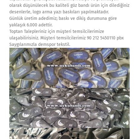
olarak düşünülecek bu kaliteli göz bandı ürün için dilediğiniz
desenlerle, logo arma yazı baskıları yapılmaktadır.
Günlük üretim adedimiz; baskı ve dikiş durumuna göre
yaklaşık 6.000 adettir.
Toptan Talepleriniz için müşteri temsilcilerimize
ulaşabilirisiniz. Müşteri temsilcilerimiz 90 212 5450110 pbx
Saygılarımızla demspor tekstil.