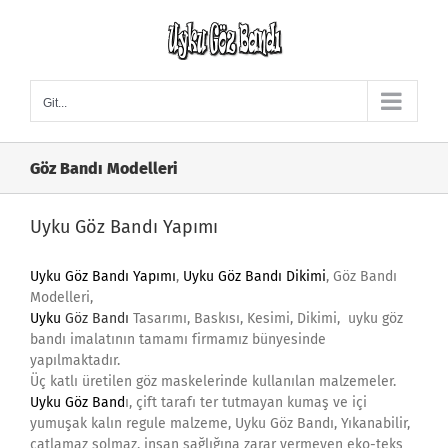
Skip
to
content
Git...
Göz Bandı Modelleri
Uyku Göz Bandı Yapımı
Uyku Göz Bandı Yapımı
,
Uyku Göz Bandı Dikimi
, Göz Bandı
Modelleri,
Uyku
Göz Bandı
Tasarımı, Baskısı, Kesimi, Dikimi, uyku göz
bandı imalatının tamamı firmamız bünyesinde
yapılmaktadır.
Üç katlı üretilen göz maskelerinde kullanılan malzemeler.
Uyku Göz Band
ı, çift tarafı ter tutmayan kumaş ve içi
yumuşak kalın regule malzeme, Uyku Göz Bandı, Yıkanabilir,
çatlamaz solmaz, insan sağlığına zarar vermeyen eko-teks