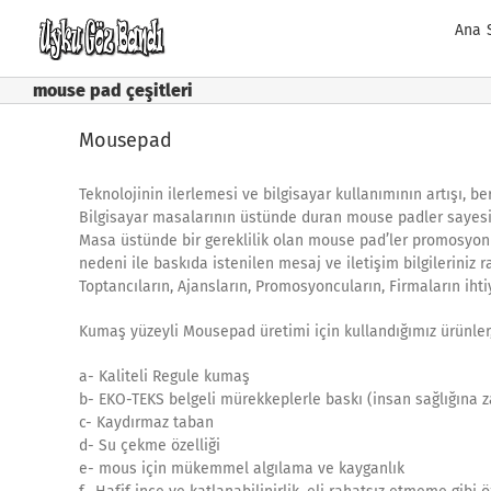
Skip
Ana 
to
content
mouse pad çeşitleri
Mousepad
Teknolojinin ilerlemesi ve bilgisayar kullanımının artışı, b
Bilgisayar masalarının üstünde duran mouse padler sayesin
Masa üstünde bir gereklilik olan mouse pad’ler promosyon 
nedeni ile baskıda istenilen mesaj ve iletişim bilgileriniz r
Toptancıların, Ajansların, Promosyoncuların, Firmaların ih
Kumaş yüzeyli Mousepad üretimi için kullandığımız ürünler
a- Kaliteli Regule kumaş
b- EKO-TEKS belgeli mürekkeplerle baskı (insan sağlığına 
c- Kaydırmaz taban
d- Su çekme özelliği
e- mous için mükemmel algılama ve kayganlık