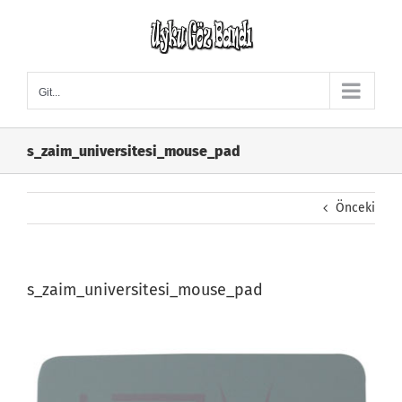
Skip
to
content
Git...
s_zaim_universitesi_mouse_pad
Önceki
s_zaim_universitesi_mouse_pad