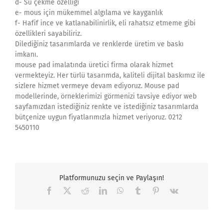
d- Su çekme özelliği
e- mous için mükemmel algılama ve kayganlık
f- Hafif ince ve katlanabilinirlik, eli rahatsız etmeme gibi
özellikleri sayabiliriz.
Dilediğiniz tasarımlarda ve renklerde üretim ve baskı
imkanı.
mouse pad imalatında üretici firma olarak hizmet
vermekteyiz. Her türlü tasarımda, kaliteli dijital baskımız ile
sizlere hizmet vermeye devam ediyoruz. Mouse pad
modellerinde, örneklerimizi görmenizi tavsiye ediyor web
sayfamızdan istediğiniz renkte ve istediğiniz tasarımlarda
bütçenize uygun fiyatlarımızla hizmet veriyoruz. 0212
5450110
Platformunuzu seçin ve Paylaşın!
Facebook
X
Reddit
LinkedIn
WhatsApp
Tumblr
Pinterest
Vk