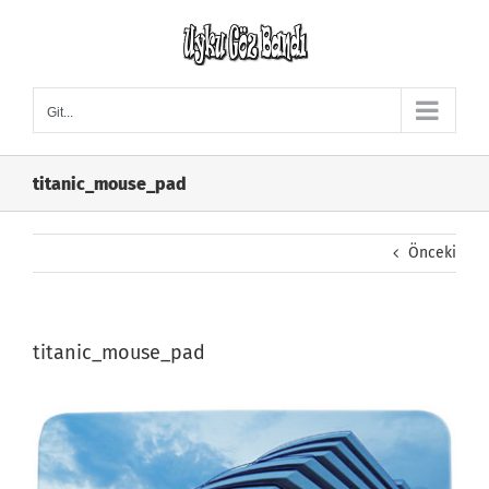
Skip
to
content
Git...
titanic_mouse_pad
Önceki
titanic_mouse_pad