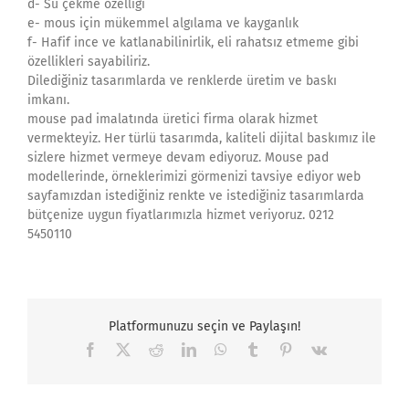
d- Su çekme özelliği
e- mous için mükemmel algılama ve kayganlık
f- Hafif ince ve katlanabilinirlik, eli rahatsız etmeme gibi
özellikleri sayabiliriz.
Dilediğiniz tasarımlarda ve renklerde üretim ve baskı
imkanı.
mouse pad imalatında üretici firma olarak hizmet
vermekteyiz. Her türlü tasarımda, kaliteli dijital baskımız ile
sizlere hizmet vermeye devam ediyoruz. Mouse pad
modellerinde, örneklerimizi görmenizi tavsiye ediyor web
sayfamızdan istediğiniz renkte ve istediğiniz tasarımlarda
bütçenize uygun fiyatlarımızla hizmet veriyoruz. 0212
5450110
Platformunuzu seçin ve Paylaşın!
Facebook
X
Reddit
LinkedIn
WhatsApp
Tumblr
Pinterest
Vk