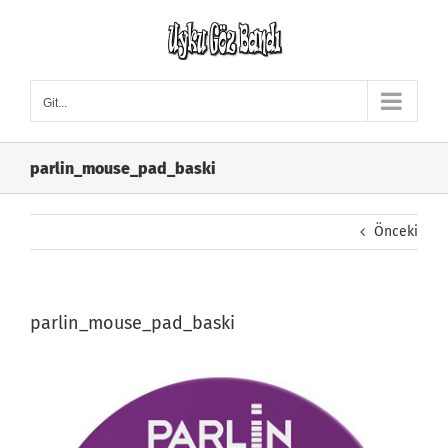
Skip
to
content
Git...
parlin_mouse_pad_baski
Önceki
parlin_mouse_pad_baski