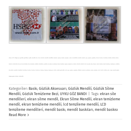
ekran, LCD, bilgisayar, gözlük, gözlükçü, optik, mendili, bez, bezi, bezleri, mendil, mendilleri, imalatı, sipariş, imalat, siparişi, satın al, modelleri, modeli, model, yap, yapımı, yaptırma, baskı, baskısı, baskıları, üretimi, üretim, üretici,
üreticisi, üreticileri, fason, fason üretimi, fason imalatı, renkleri, örnekleri, çeşitleri, tasarımı, tasarlama, fiyatı, fiyatları, toptan, toptancısı, üretici, tekstil, tekstili, özel, tasarım, kişi, kişiye, imal, imalatı, imali, imalatçı, imalatçısı, renkleri,
desenleri, çeşitleri, örnekleri, baskıları, baskısı, baskıcı, baskıcısı, kumaş, kumaşı, kumaşçısı, hızlı, çabuk, güvenilir, seti, yap, yapma, yaptırma, dikimi, tasarla, tasarlama, yarat, yaratma, özel, özeli, özelim, aşk, sevgi, anneler günü,
doğum günü, hediye, hediyelik
Kategoriler:
Baskı
,
Gözlük Aksesuarı
,
Gözlük Mendili
,
Gözlük Silme
Mendili
,
Gözlük Temizleme Bezi
,
UYKU GÖZ BANDI
|
Tags:
ekran sile
mendilleri
,
ekran silme mendil
,
Ekran Silme Mendili
,
ekran temizleme
mendil
,
ekran temizleme mendili
,
lcd temzileme mendili
,
LCD
temzileme mendilleri
,
mendil baskı
,
mendil baskıları
,
mendil baskısı
Read More