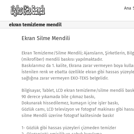
Skip
Ana 
to
content
ekran temizleme mendil
Ekran Silme Mendili
Ekran Temizleme/Silme Mendili; Ajansların, Şirketlerin, Bil
(mikrofiber) mendili baskısı yapılmaktadır.
Baskılarımız da 1. kalite, Ekrana zarar vermeyen boya kulla
İstenilen renk ve ebatta özellikle ekran gibi hassas yüzey
sağlığına zarar vermeyen EKO-TEKS belgelidir.
Bilgisayar, Tablet, LCD ekran temizleme/silme mendili baskı
90 derece yıkamada bile çıkmaz baskı,
Dokunarak hissedilemez, kumaşın içine işler baskı,
Gözlük camı, LCD televizyon ve fotograf makinası gibi hass
silme Mendili üzerine fotograf kalitesinde baskı!
1- Gözlük gibi hassas yüzeyleri çizmeden temizler