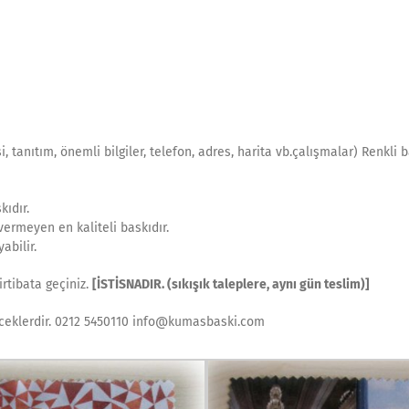
 tanıtım, önemli bilgiler, telefon, adres, harita vb.çalışmalar) Renkli 
kıdır.
vermeyen en kaliteli baskıdır.
abilir.
irtibata geçiniz.
[İSTİSNADIR. (sıkışık taleplere, aynı gün teslim)]
receklerdir. 0212 5450110 info@kumasbaski.com