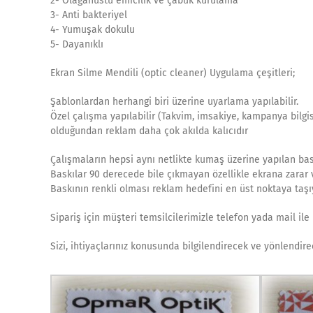
2- Olaganüstü emicilik ve çabuk kurulama
3- Anti bakteriyel
4- Yumuşak dokulu
5- Dayanıklı
Ekran Silme Mendili (optic cleaner) Uygulama çeşitleri;
Şablonlardan herhangi biri üzerine uyarlama yapılabilir.
Özel çalışma yapılabilir (Takvim, imsakiye, kampanya bilgisi,
olduğundan reklam daha çok akılda kalıcıdır
Çalışmaların hepsi aynı netlikte kumaş üzerine yapılan bas
Baskılar 90 derecede bile çıkmayan özellikle ekrana zarar 
Baskının renkli olması reklam hedefini en üst noktaya taşıy
Sipariş için müşteri temsilcilerimizle telefon yada mail ile 
Sizi, ihtiyaçlarınız konusunda bilgilendirecek ve yönlendi