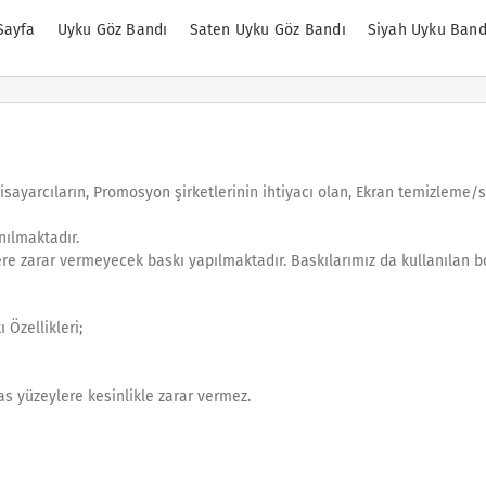
Sayfa
Uyku Göz Bandı
Saten Uyku Göz Bandı
Siyah Uyku Band
gisayarcıların, Promosyon şirketlerinin ihtiyacı olan, Ekran temizleme/
nılmaktadır.
lere zarar vermeyecek baskı yapılmaktadır. Baskılarımız da kullanılan b
 Özellikleri;
as yüzeylere kesinlikle zarar vermez.