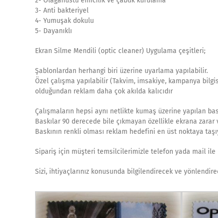
2- Olaganüstü emicilik ve çabuk kurulama
3- Anti bakteriyel
4- Yumuşak dokulu
5- Dayanıklı
Ekran Silme Mendili (optic cleaner) Uygulama çeşitleri;
Şablonlardan herhangi biri üzerine uyarlama yapılabilir.
Özel çalışma yapılabilir (Takvim, imsakiye, kampanya bilgisi,
olduğundan reklam daha çok akılda kalıcıdır
Çalışmaların hepsi aynı netlikte kumaş üzerine yapılan bas
Baskılar 90 derecede bile çıkmayan özellikle ekrana zarar 
Baskının renkli olması reklam hedefini en üst noktaya taşıy
Sipariş için müşteri temsilcilerimizle telefon yada mail ile 
Sizi, ihtiyaçlarınız konusunda bilgilendirecek ve yönlendi