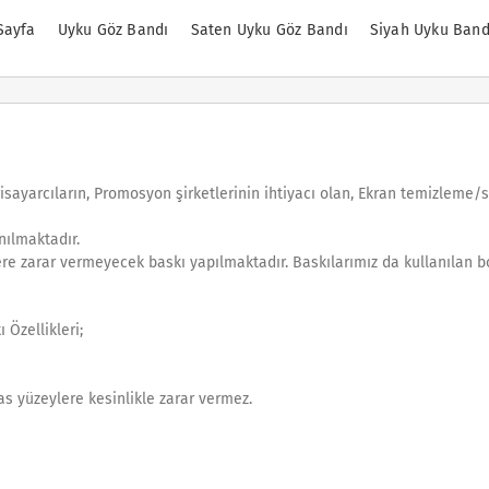
Sayfa
Uyku Göz Bandı
Saten Uyku Göz Bandı
Siyah Uyku Band
gisayarcıların, Promosyon şirketlerinin ihtiyacı olan, Ekran temizleme/
nılmaktadır.
lere zarar vermeyecek baskı yapılmaktadır. Baskılarımız da kullanılan b
 Özellikleri;
as yüzeylere kesinlikle zarar vermez.