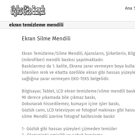
Skip
Ana 
to
content
ekran temizleme mendili
Ekran Silme Mendili
Ekran Temizleme/Silme Mendili; Ajansların, Şirketlerin, Bil
(mikrofiber) mendili baskısı yapılmaktadır.
Baskılarımız da 1. kalite, Ekrana zarar vermeyen boya kulla
İstenilen renk ve ebatta özellikle ekran gibi hassas yüzey
sağlığına zarar vermeyen EKO-TEKS belgelidir.
Bilgisayar, Tablet, LCD ekran temizleme/silme mendili baskı
90 derece yıkamada bile çıkmaz baskı,
Dokunarak hissedilemez, kumaşın içine işler baskı,
Gözlük camı, LCD televizyon ve fotograf makinası gibi hass
silme Mendili üzerine fotograf kalitesinde baskı!
1- Gözlük gibi hassas yüzeyleri çizmeden temizler