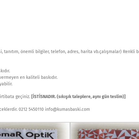
 tanıtım, önemli bilgiler, telefon, adres, harita vb.çalışmalar) Renkli 
kıdır.
vermeyen en kaliteli baskıdır.
abilir.
irtibata geçiniz.
[İSTİSNADIR. (sıkışık taleplere, aynı gün teslim)]
receklerdir. 0212 5450110 info@kumasbaski.com