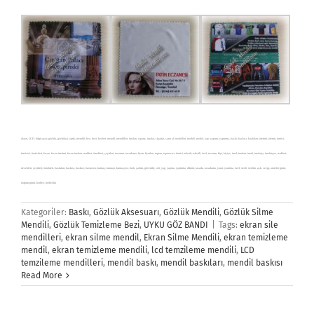
ekran, LCD, bilgisayar, gözlük, gözlükçü, optik, mendili, bez, bezi, bezleri, mendil, mendilleri, imalatı, sipariş, imalat, siparişi, satın al, modelleri, modeli, model, yap, yapımı, yaptırma, baskı, baskısı, baskıları, üretimi, üretim, üretici,
üreticisi, üreticileri, fason, fason üretimi, fason imalatı, renkleri, örnekleri, çeşitleri, tasarımı, tasarlama, fiyatı, fiyatları, toptan, toptancısı, üretici, tekstil, tekstili, özel, tasarım, kişi, kişiye, imal, imalatı, imali, imalatçı, imalatçısı, renkleri,
desenleri, çeşitleri, örnekleri, baskıları, baskısı, baskıcı, baskıcısı, kumaş, kumaşı, kumaşçısı, hızlı, çabuk, güvenilir, seti, yap, yapma, yaptırma, dikimi, tasarla, tasarlama, yarat, yaratma, özel, özeli, özelim, aşk, sevgi, anneler günü,
doğum günü, hediye, hediyelik
Kategoriler:
Baskı
,
Gözlük Aksesuarı
,
Gözlük Mendili
,
Gözlük Silme
Mendili
,
Gözlük Temizleme Bezi
,
UYKU GÖZ BANDI
|
Tags:
ekran sile
mendilleri
,
ekran silme mendil
,
Ekran Silme Mendili
,
ekran temizleme
mendil
,
ekran temizleme mendili
,
lcd temzileme mendili
,
LCD
temzileme mendilleri
,
mendil baskı
,
mendil baskıları
,
mendil baskısı
Read More