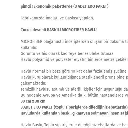
Şimdi ! Ekonomik paketlerde (3 ADET EKO PAKET)
Fabrikamızda İmalatı ve Baskısı yapılan,
Çocuk desenli
BASKILI MICROFIBER HAVLU
MICROFIBER olağanüstü ince iplerden oluşan bir dokuma tü
kullanılır.
Görüntü ve his olarak kadifeye benzer. leke tutmaz
Havlu polyamid ve polyester elyafın binlerce metre çekilere
Havlu normal bir beze göre 10 kat daha fazla emiş gücüne s
Havlu kuru olarak kullanıldığında statik enerji prensibine 
çalışmaktadır.
Temizlik havlusu astımlı ve alerjili kişiler için uygunluğu da
Bu nedenle Avrupa ve Amerika da ki bütün hastanelerde ve 
38 cm x 38 cm
3 ADET EKO PAKET (toplu siparişlerde dilediğiniz ebatlarda)
Havlularda kullanılan baskı, çıkmayan solmayan insan sağl
Havlu Baskı, Toplu siparişlerde dilediğiniz ebatlarda ve ba