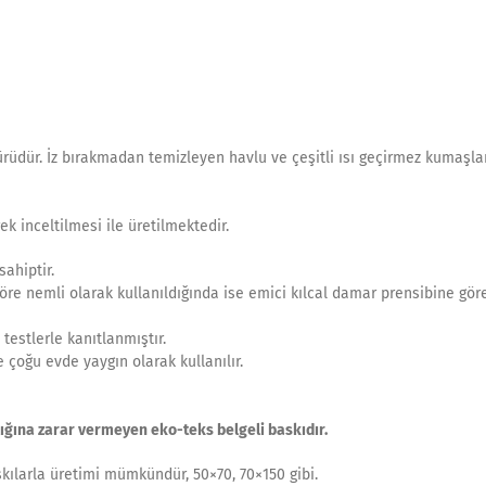
rüdür. İz bırakmadan temizleyen havlu ve çeşitli ısı geçirmez kumaşl
k inceltilmesi ile üretilmektedir.
ahiptir.
göre nemli olarak kullanıldığında ise emici kılcal damar prensibine gör
 testlerle kanıtlanmıştır.
çoğu evde yaygın olarak kullanılır.
ığına zarar vermeyen eko-teks belgeli baskıdır.
skılarla üretimi mümkündür, 50×70, 70×150 gibi.