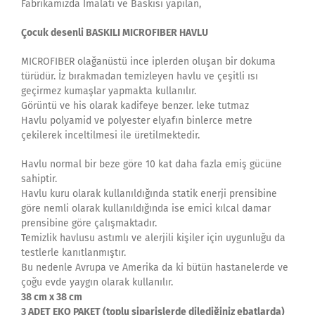
Fabrikamızda İmalatı ve Baskısı yapılan,
Çocuk desenli
BASKILI MICROFIBER HAVLU
MICROFIBER olağanüstü ince iplerden oluşan bir dokuma
türüdür. İz bırakmadan temizleyen havlu ve çeşitli ısı
geçirmez kumaşlar yapmakta kullanılır.
Görüntü ve his olarak kadifeye benzer. leke tutmaz
Havlu polyamid ve polyester elyafın binlerce metre
çekilerek inceltilmesi ile üretilmektedir.
Havlu normal bir beze göre 10 kat daha fazla emiş gücüne
sahiptir.
Havlu kuru olarak kullanıldığında statik enerji prensibine
göre nemli olarak kullanıldığında ise emici kılcal damar
prensibine göre çalışmaktadır.
Temizlik havlusu astımlı ve alerjili kişiler için uygunluğu da
testlerle kanıtlanmıştır.
Bu nedenle Avrupa ve Amerika da ki bütün hastanelerde ve
çoğu evde yaygın olarak kullanılır.
38 cm x 38 cm
3 ADET EKO PAKET (toplu siparişlerde dilediğiniz ebatlarda)