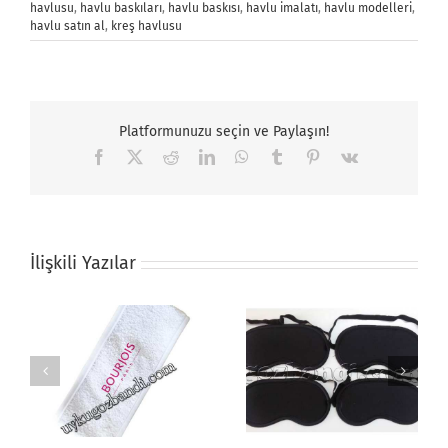
havlusu
,
havlu baskıları
,
havlu baskısı
,
havlu imalatı
,
havlu modelleri
,
havlu satın al
,
kreş havlusu
Platformunuzu seçin ve Paylaşın!
Facebook
X
Reddit
LinkedIn
WhatsApp
Tumblr
Pinterest
Vk
İlişkili Yazılar
dı
Siyah Uyku Maskesi
Uyku Gözlüğü