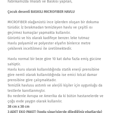
Fabrikamızda İmalatı ve Baskısı yapılan,
Çocuk desenli
BASKILI MICROFIBER HAVLU
MICROFIBER olağanüstü ince iplerden oluşan bir dokuma
türüdür. İz bırakmadan temizleyen havlu ve çeşitli ısı
geçirmez kumaşlar yapmakta kullanılır.
Görüntü ve his olarak kadifeye benzer. leke tutmaz
Havlu polyamid ve polyester elyafın binlerce metre
çekilerek inceltilmesi ile üretilmektedir.
Havlu normal bir beze göre 10 kat daha fazla emiş gücüne
sahiptir.
Havlu kuru olarak kullanıldığında statik enerji prensibine
göre nemli olarak kullanıldığında ise emici kılcal damar
prensibine göre çalışmaktadır.
Temizlik havlusu astımlı ve alerjili kişiler için uygunluğu da
testlerle kanıtlanmıştır.
Bu nedenle Avrupa ve Amerika da ki bütün hastanelerde ve
çoğu evde yaygın olarak kullanılır.
38 cm x 38 cm
3 ADET EKO PAKET (toplu siparişlerde dilediğiniz ebatlarda)