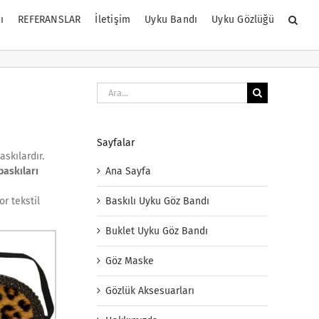
ı
REFERANSLAR
İletişim
Uyku Bandı
Uyku Gözlüğü
Ara:
Sayfalar
skılardır.
Ana Sayfa
baskıları
Baskılı Uyku Göz Bandı
r tekstil
Buklet Uyku Göz Bandı
Göz Maske
Gözlük Aksesuarları