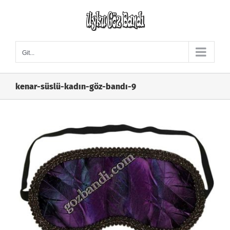
Skip
to
content
Git...
kenar-süslü-kadın-göz-bandı-9